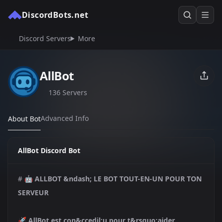
DiscordBots.net
Discord Servers
More
AllBot
136 Servers
Advanced Info
About Bot
AllBot Discord Bot
# 🤖
ALLBOT &ndash; LE BOT TOUT-EN-UN POUR TON
SERVEUR
🚀
AllBot est con&ccedil;u pour t&rsquo;aider