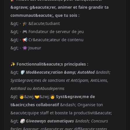
&agrave; g&eacute;rer, animer et faire grandir ta
communaut&eacute;, que tu sois :
&gt; - 🎓 &Eacute;tudiant
&gt; - 🎮 Fondateur de serveur de jeu
&gt; - 📢 Cr&eacute;ateur de contenu
&gt; - 👾 Joueur
✨
Fonctionnalit&eacute;s principales :
&gt;
🛡️
Mod&eacute;ration &amp; AutoMod
&ndash;
Syst&egrave;mes de sanctions et AntiSpam, AntiLiens,
AntiRaid ou AntiAbusdeperms
&gt;
🧑&zwj;🤝&zwj;🧑
Syst&egrave;me de
t&acirc;ches collaboratif
&ndash; Organise ton
&eacute;quipe staff et booste la productivit&eacute;
&gt;
🎲
Giveaways automatiques
&ndash; Concours
faciles &agrave; cr&eacute;er avec diff&eacute;rentes