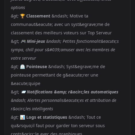
options
&gt;
🏆
Classement
&ndash; Motive ta
communaut&eacute; avec un syst&egrave;me de
classement des meilleurs voteurs sur Top Serveur
&gt;
🎮
Mini-jeux
&ndash; Petites fonctionnalit&eacute;s
sympa, chill pour s&#039;amuser avec les membres de
votre serveur
&gt;
⏲️
Pointeuse
&ndash; Syst&egrave;me de
pointeuse permettant de g&eacute;rer une
&eacute;quipe
&gt;
📨
Notifications &amp; r&ocirc;les automatiques
&ndash; Alertes personnalis&eacute;es et attribution de
r&ocirc;les intelligents
&gt;
📊
Logs et statistiques
&ndash; Tout ce
qu&rsquo;il faut pour garder ton serveur sous
contr&ocirc;le avec des graphiques