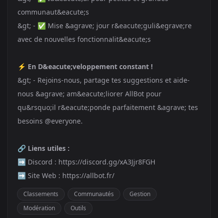
communaut&eacute;s
&gt; - ✅ Mise &agrave; jour r&eacute;guli&egrave;re
avec de nouvelles fonctionnalit&eacute;s
⚡
En D&eacute;veloppement constant !
&gt; - Rejoins-nous, partage tes suggestions et aide-
nous &agrave; am&eacute;liorer AllBot pour
qu&rsquo;il r&eacute;ponde parfaitement &agrave; tes
besoins @everyone.
🔗
Liens utiles :
➡️ Discord :
https://discord.gg/xA3Jjr8FGH
➡️ Site Web :
https://allbot.fr/
Classements
Communautés
Gestion
Modération
Outils