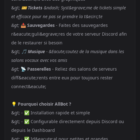
&gt;
🎫
Tickets
&ndash; Syst&egrave;me de tickets simple
et efficace pour ne pas se prendre la t&ecirc;te
&gt;
📥
Sauvegardes
- Faites des sauvegardes
r&eacute;guli&egrave;res de votre serveur Discord afin
de le restaurer si besoin
&gt;
🎵
Musique
- &Eacute;coutez de la musique dans les
salons vocaux avec vos amis
&gt;
📡
Passerelles
- Reliez des salons de serveurs
diff&eacute;rents entre eux pour toujours rester
connect&eacute;
💡
Pourquoi choisir AllBot ?
&gt; - ✅ Installation rapide et simple
&gt; - ✅ Configurable directement depuis Discord ou
depuis le Dashboard
&gt; - ✅ Id&eacute;al pour petites et grandes