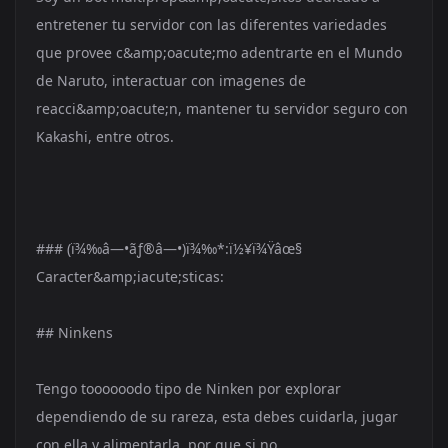
entretener tu servidor con las diferentes variedades
que provee c&amp;oacute;mo adentrarte en el Mundo
de Naruto, interactuar con imagenes de
reacci&amp;oacute;n, mantener tu servidor seguro con
Kakashi, entre otros.
### (ï¾‰â—•ãƒ®â—•)ï¾‰*:ï½¥ï¾Ÿâœ§
Caracter&amp;iacute;sticas:
## Ninkens
Tengo toooooodo tipo de Ninken por explorar
dependiendo de su rareza, esta debes cuidarla, jugar
con ella y alimentarla, por que si no...