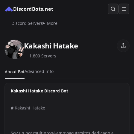
DiscordBots.net
Discord Servers
More
Kakashi Hatake
1,800 Servers
Advanced Info
About Bot
Kakashi Hatake Discord Bot
# Kakashi Hatake
Soy un bot multiprop&amp;oacute;sitos dedicado a