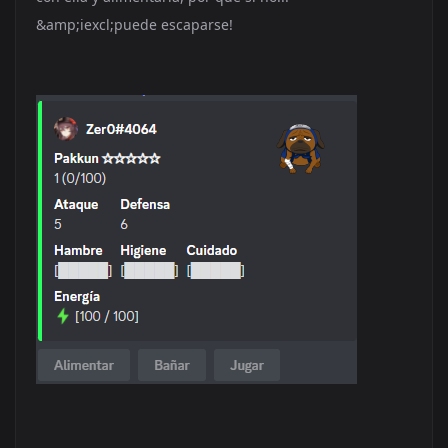
&amp;iexcl;puede escaparse!