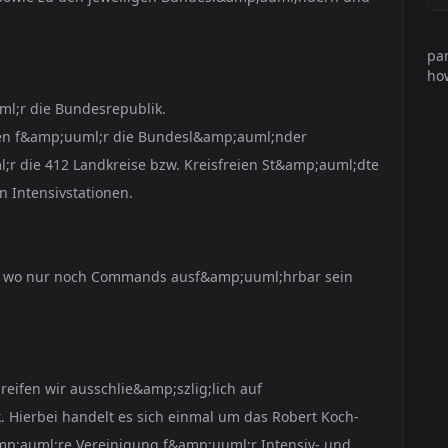
par
how
uml;r die Bundesrepublik.
Daten f&amp;uuml;r die Bundesl&amp;auml;nder
ml;r die 412 Landkreise bzw. Kreisfreien St&amp;auml;dte
n Intensivstationen.
an, wo nur noch Commands ausf&amp;uuml;hrbar sein
eifen wir ausschlie&amp;szlig;lich auf
 Hierbei handelt es sich einmal um das Robert Koch-
amp;auml;re Vereinigung f&amp;uuml;r Intensiv- und