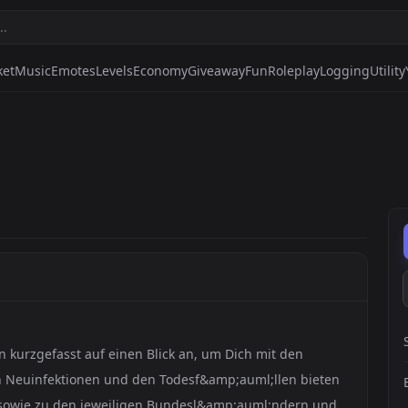
ket
Music
Emotes
Levels
Economy
Giveaway
Fun
Roleplay
Logging
Utility
 kurzgefasst auf einen Blick an, um Dich mit den
 Neuinfektionen und den Todesf&amp;auml;llen bieten
, sowie zu den jeweiligen Bundesl&amp;auml;ndern und