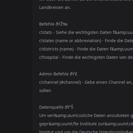
Landkreisen an.
Befehle ðŸŽ‰
c!stats - Siehe die wichtigsten Daten f&amp;u
c!states (name or abbreviation) - Finde die 
c!districts (name) - Finde die Daten f&amp;uu
c!hospital - Finde die wichtigsten Daten von de
Admin Befehle ðŸ’£
c!channel (#channel) - Gebe einen Channel 
sollen
Datenquelle ðŸ“Š
Um verl&amp;auml;ssliche Daten anzubieten gr
gepr&amp;uuml;fte Institute zur&amp;uuml;ck.
Institut und um die Deutsche Interdisziplin&