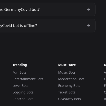
he GermanyCovid bot?
Covid bot is offline?
Trending
Must Have
D
Fun Bots
Music Bots
A
Entertainment Bots
Moderation Bots
G
Level Bots
Economy Bots
E
Logging Bots
Ticket Bots
C
Captcha Bots
Giveaway Bots
R