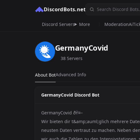
DiscordBots.net
Discord Servers
More
Moderation
Ai
Tic
GermanyCovid
38 Servers
Advanced Info
About Bot
GermanyCovid Discord Bot
GermanyCovid ðŸ¤–
Wir bieten dir t&amp;auml;glich mehrere Daten
neusten Daten vertraut zu machen. Neben den
wir auch die Zahlen zu den Intensivstationen